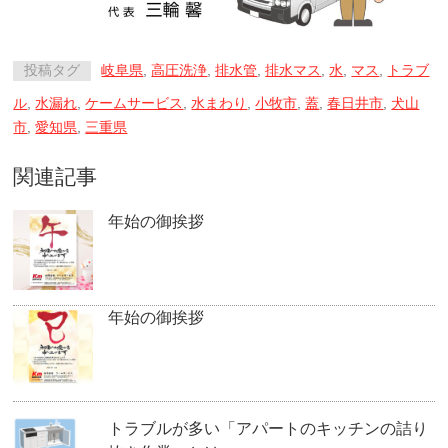
投稿タグ
岐阜県
,
高圧洗浄
,
排水管
,
排水マス
,
水
,
マス
,
トラブ
ル
,
水漏れ
,
ケームサービス
,
水まわり
,
小牧市
,
蓋
,
春日井市
,
犬山
市
,
愛知県
,
三重県
関連記事
年始の御挨拶
年始の御挨拶
トラブルが多い「アパートのキッチンの詰り