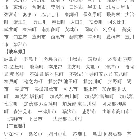
市 東海市 常滑市 豊明市 日進市 半田市 北名古屋市
弥富市 あま市 みよし市 東郷町 長久手町 飛島村 大治
町 蟹江町 豊山町 春日町 大口町 扶桑町 阿久比町
武豊町 東浦町 南知多町 安城市 岡崎市 刈谷市 高浜
市 知立市 豊田市 西尾市 碧南市 幸田町 豊橋市 豊川
市 蒲郡市
【岐阜県】
岐阜市 羽島市 各務原市 山県市 瑞穂市 本巣市 羽島
郡 笠松町 岐南町 本巣郡 北方町 大垣市 海津市 養老
郡 養老町 不破郡 関ヶ原町 不破郡 垂井町安八郡 安八町
神戸町 輪之内町 揖斐郡 池田町 揖斐川町 大野町 関
市 美濃市 美濃加茂市 可児市 郡上市 加茂郡 川辺
町 加茂郡 坂祝町 加茂郡 白川町 加茂郡 富加町 加茂郡
七宗町 加茂郡 八百津町 加茂郡 東白川村 可児郡 御嵩
町 多治見市 中津川市 瑞浪市 恵那市 土岐市高山市
飛騨市 下呂市 大野郡 白川村
【三重県】
いなべ市 桑名市 四日市市 鈴鹿市 亀山市 桑名郡 木