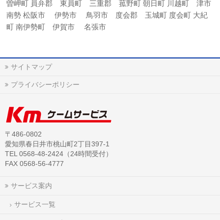
曽岬町 員弁郡 東員町 三重郡 菰野町 朝日町 川越町 津市
南勢 松阪市 伊勢市 鳥羽市 度会郡 玉城町 度会町 大紀
町 南伊勢町 伊賀市 名張市
サイトマップ
プライバシーポリシー
〒486-0802
愛知県春日井市桃山町2丁目397-1
TEL 0568-48-2424（24時間受付）
FAX 0568-56-4777
サービス案内
サービス一覧