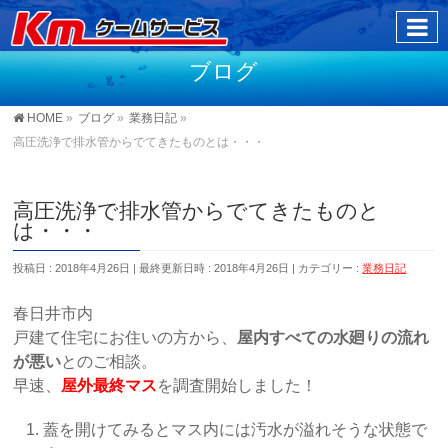
ブログ
HOME
»
ブログ
»
業務日記
»
高圧洗浄で排水管からでてきたものとは・・・
高圧洗浄で排水管からでてきたものと
は・・・
投稿日 : 2018年4月26日
最終更新日時 : 2018年4月26日
カテゴリー :
業務日記
春日井市内
戸建て住宅にお住いの方から、
屋内すべての水廻りの流れ
が悪い
とのご相談。
早速、
屋外最終マス
を調査開始しました！
蓋を開けてみるとマス内には汚水が溢れそうな状態で