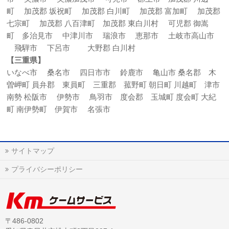
町 加茂郡 坂祝町 加茂郡 白川町 加茂郡 富加町 加茂郡
七宗町 加茂郡 八百津町 加茂郡 東白川村 可児郡 御嵩
町 多治見市 中津川市 瑞浪市 恵那市 土岐市高山市
飛騨市 下呂市 大野郡 白川村
【三重県】
いなべ市 桑名市 四日市市 鈴鹿市 亀山市 桑名郡 木
曽岬町 員弁郡 東員町 三重郡 菰野町 朝日町 川越町 津市
南勢 松阪市 伊勢市 鳥羽市 度会郡 玉城町 度会町 大紀
町 南伊勢町 伊賀市 名張市
サイトマップ
プライバシーポリシー
〒486-0802