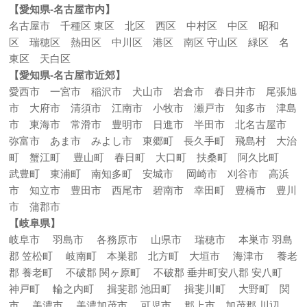
【愛知県-名古屋市内】
名古屋市 千種区 東区 北区 西区 中村区 中区 昭和
区 瑞穂区 熱田区 中川区 港区 南区 守山区 緑区 名
東区 天白区
【愛知県-名古屋市近郊】
愛西市 一宮市 稲沢市 犬山市 岩倉市 春日井市 尾張旭
市 大府市 清須市 江南市 小牧市 瀬戸市 知多市 津島
市 東海市 常滑市 豊明市 日進市 半田市 北名古屋市
弥富市 あま市 みよし市 東郷町 長久手町 飛島村 大治
町 蟹江町 豊山町 春日町 大口町 扶桑町 阿久比町
武豊町 東浦町 南知多町 安城市 岡崎市 刈谷市 高浜
市 知立市 豊田市 西尾市 碧南市 幸田町 豊橋市 豊川
市 蒲郡市
【岐阜県】
岐阜市 羽島市 各務原市 山県市 瑞穂市 本巣市 羽島
郡 笠松町 岐南町 本巣郡 北方町 大垣市 海津市 養老
郡 養老町 不破郡 関ヶ原町 不破郡 垂井町安八郡 安八町
神戸町 輪之内町 揖斐郡 池田町 揖斐川町 大野町 関
市 美濃市 美濃加茂市 可児市 郡上市 加茂郡 川辺