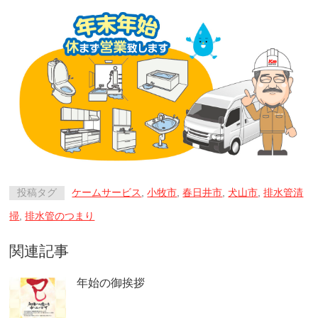
投稿タグ
ケームサービス
,
小牧市
,
春日井市
,
犬山市
,
排水管清
掃
,
排水管のつまり
関連記事
年始の御挨拶