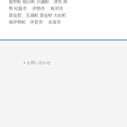
菰野町 朝日町 川越町 津市 南
勢 松阪市 伊勢市 鳥羽市
度会郡 玉城町 度会町 大紀町
南伊勢町 伊賀市 名張市
お問い合わせ