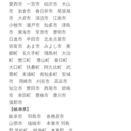
愛西市 一宮市 稲沢市 犬山
市 岩倉市 春日井市 尾張旭
市 大府市 清須市 江南市
小牧市 瀬戸市 知多市 津島
市 東海市 常滑市 豊明市
日進市 半田市 北名古屋市
弥富市 あま市 みよし市 東
郷町 長久手町 飛島村 大治
町 蟹江町 豊山町 春日町
大口町 扶桑町 阿久比町 武
豊町 東浦町 南知多町 安城
市 岡崎市 刈谷市 高浜市
知立市 豊田市 西尾市 碧南
市 幸田町 豊橋市 豊川市
蒲郡市
【岐阜県】
岐阜市 羽島市 各務原市
山県市 瑞穂市 本巣市 羽島
郡 笠松町 岐南町 本巣郡 北