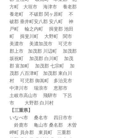
方町 大垣市 海津市 養老郡
養老町 不破郡 関ヶ原町 不
破郡 垂井町安八郡 安八町 神
戸町 輪之内町 揖斐郡 池田
町 揖斐川町 大野町 関市
美濃市 美濃加茂市 可児市
郡上市 加茂郡 川辺町 加茂郡
坂祝町 加茂郡 白川町 加茂
郡 富加町 加茂郡 七宗町 加
茂郡 八百津町 加茂郡 東白川
村 可児郡 御嵩町 多治見市
中津川市 瑞浪市 恵那市
土岐市高山市 飛騨市 下呂
市 大野郡 白川村
【三重県】
いなべ市 桑名市 四日市市
鈴鹿市 亀山市 桑名郡 木曽
岬町 員弁郡 東員町 三重郡