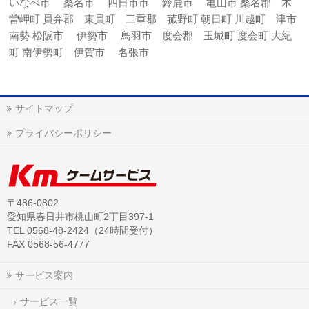
いなべ市 桑名市 四日市市 鈴鹿市 亀山市 桑名郡 木
曽岬町 員弁郡 東員町 三重郡 菰野町 朝日町 川越町 津市
南勢 松阪市 伊勢市 鳥羽市 度会郡 玉城町 度会町 大紀
町 南伊勢町 伊賀市 名張市
サイトマップ
プライバシーポリシー
〒486-0802
愛知県春日井市桃山町2丁目397-1
TEL 0568-48-2424（24時間受付）
FAX 0568-56-4777
サービス案内
サービス一覧