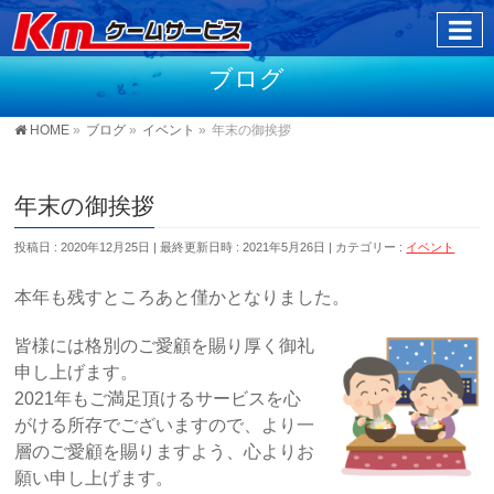
ブログ
HOME
»
ブログ
»
イベント
»
年末の御挨拶
年末の御挨拶
投稿日 : 2020年12月25日
最終更新日時 : 2021年5月26日
カテゴリー :
イベント
本年も残すところあと僅かとなりました。
皆様には格別のご愛顧を賜り厚く御礼
申し上げます。
2021年もご満足頂けるサービスを心
がける所存でございますので、より一
層のご愛顧を賜りますよう、心よりお
願い申し上げます。