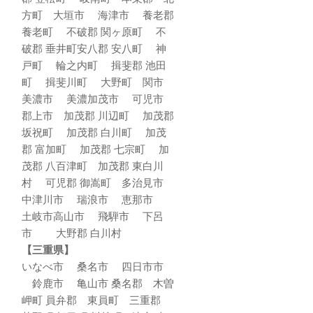
方町 大垣市 海津市 養老郡
養老町 不破郡 関ヶ原町 不
破郡 垂井町安八郡 安八町 神
戸町 輪之内町 揖斐郡 池田
町 揖斐川町 大野町 関市
美濃市 美濃加茂市 可児市
郡上市 加茂郡 川辺町 加茂郡
坂祝町 加茂郡 白川町 加茂
郡 富加町 加茂郡 七宗町 加
茂郡 八百津町 加茂郡 東白川
村 可児郡 御嵩町 多治見市
中津川市 瑞浪市 恵那市
土岐市高山市 飛騨市 下呂
市 大野郡 白川村
【三重県】
いなべ市 桑名市 四日市市
鈴鹿市 亀山市 桑名郡 木曽
岬町 員弁郡 東員町 三重郡