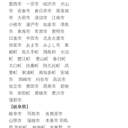
愛西市 一宮市 稲沢市 犬山
市 岩倉市 春日井市 尾張旭
市 大府市 清須市 江南市
小牧市 瀬戸市 知多市 津島
市 東海市 常滑市 豊明市
日進市 半田市 北名古屋市
弥富市 あま市 みよし市 東
郷町 長久手町 飛島村 大治
町 蟹江町 豊山町 春日町
大口町 扶桑町 阿久比町 武
豊町 東浦町 南知多町 安城
市 岡崎市 刈谷市 高浜市
知立市 豊田市 西尾市 碧南
市 幸田町 豊橋市 豊川市
蒲郡市
【岐阜県】
岐阜市 羽島市 各務原市
山県市 瑞穂市 本巣市 羽島
郡 笠松町 岐南町 本巣郡 北