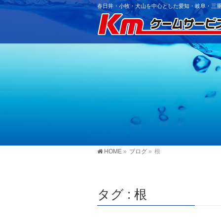
春日井・小牧・犬山を中心とした愛知・岐阜・三重
HOME
»
ブログ
»
根
タグ : 根