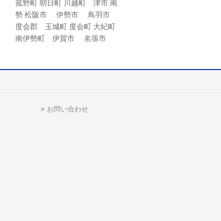
菰野町 朝日町 川越町 津市 南
勢 松阪市 伊勢市 鳥羽市
度会郡 玉城町 度会町 大紀町
南伊勢町 伊賀市 名張市
お問い合わせ